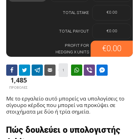
€
0.00
TOTAL STAKE
€
0.00
TOTAL PAYOUT
PROFIT FOR
€
0.00
HEDGING X UNITS
1
1,485
ΠΡΟΒΟΛΕΣ
Με το εργαλείο αυτό μπορείς να υπολογίσεις το
σίγουρο κέρδος που μπορεί να προκύψει σε
στοιχήματα με δύο ή τρία σημεία.
Πώς δουλεύει ο υπολογιστής