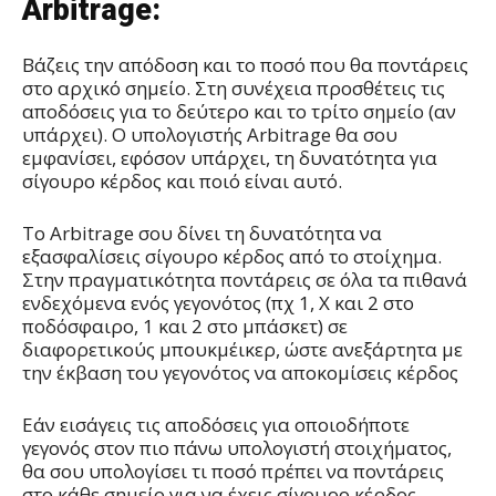
Arbitrage:
Βάζεις την απόδοση και το ποσό που θα ποντάρεις
στο αρχικό σημείο. Στη συνέχεια προσθέτεις τις
αποδόσεις για το δεύτερο και το τρίτο σημείο (αν
υπάρχει). Ο υπολογιστής Arbitrage θα σου
εμφανίσει, εφόσον υπάρχει, τη δυνατότητα για
σίγουρο κέρδος και ποιό είναι αυτό.
Το Arbitrage σου δίνει τη δυνατότητα να
εξασφαλίσεις σίγουρο κέρδος από το στοίχημα.
Στην πραγματικότητα ποντάρεις σε όλα τα πιθανά
ενδεχόμενα ενός γεγονότος (πχ 1, Χ και 2 στο
ποδόσφαιρο, 1 και 2 στο μπάσκετ) σε
διαφορετικούς μπουκμέικερ, ώστε ανεξάρτητα με
την έκβαση του γεγονότος να αποκομίσεις κέρδος
Εάν εισάγεις τις αποδόσεις για οποιοδήποτε
γεγονός στον πιο πάνω υπολογιστή στοιχήματος,
θα σου υπολογίσει τι ποσό πρέπει να ποντάρεις
στο κάθε σημείο για να έχεις σίγουρο κέρδος.